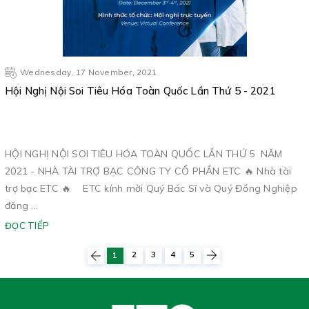
Wednesday, 17 November, 2021
Hội Nghị Nội Soi Tiêu Hóa Toàn Quốc Lần Thứ 5 - 2021
HỘI NGHỊ NỘI SOI TIÊU HÓA TOÀN QUỐC LẦN THỨ 5 NĂM
2021 - NHÀ TÀI TRỢ BẠC CÔNG TY CỔ PHẦN ETC 🔥 Nhà tài
trợ bạc ETC 🔥 ETC kính mời Quý Bác Sĩ và Quý Đồng Nghiệp
đăng ...
ĐỌC TIẾP
2
3
4
5
1