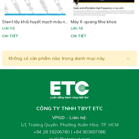
Stent lấy khối huyết mạch máu não NEVA
Máy X-quang Nha khoa
Liên hệ
Liên hệ
CHI TIẾT
CHI TIẾT
×
Không có sản phẩm nào trong danh mục này.
CÔNG TY TNHH TBYT ETC
VPGD - Liên hệ:
1/1 Trương Quyền, Phường Xuân Hòa, TP. HCM
+84 28 38206780
|
+84 903607086