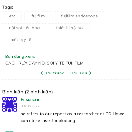
Tags:
etc
fujifilm
fujifilm endoscope
nội soi tiêu hóa
thiết bị nội soi
thiết bị y tế
Bạn đang xem:
CÁCH RỬA DÂY NỘI SOI Y TẾ FUIJIFILM
Bài trước
Bài sau
Bình luận (2 bình luận)
Ensunccic
09/10/2022
he refers to our report as a researcher at CD Howe
can i take lasix for bloating