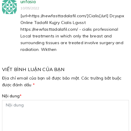
unfasia
10/05/2022
[url=https://newfasttadalafil.com/]Cialis[/url] Dcyupx
Online Tadafil Kujjry Cialis Lgvsst
https://newfasttadalafil.com/ - cialis professional
Local treatments in which only the breast and
surrounding tissues are treated involve surgery and
radiation. Wkthen
VIẾT BÌNH LUẬN CỦA BẠN
Địa chỉ email của bạn sẽ được bảo mật. Các trường bắt buộc
được đánh dấu
*
Nội dung
*