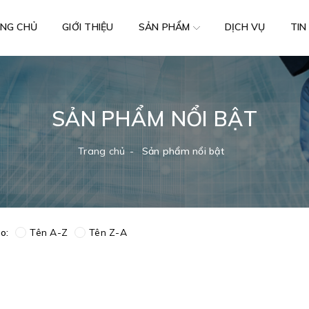
NG CHỦ
GIỚI THIỆU
DỊCH VỤ
TIN
SẢN PHẨM
SẢN PHẨM NỔI BẬT
Trang chủ
Sản phẩm nổi bật
o:
Tên A-Z
Tên Z-A