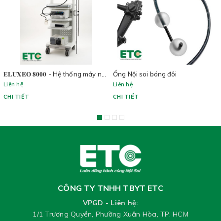
𝐄𝐋𝐔𝐗𝐄𝐎 𝟖𝟎𝟎𝟎 - Hệ thống máy nội soi mới nhất của FUJIFILM
Ống Nội soi bóng đôi
Liên hệ
Liên hệ
CHI TIẾT
CHI TIẾT
CÔNG TY TNHH TBYT ETC
VPGD - Liên hệ:
1/1 Trương Quyền, Phường Xuân Hòa, TP. HCM