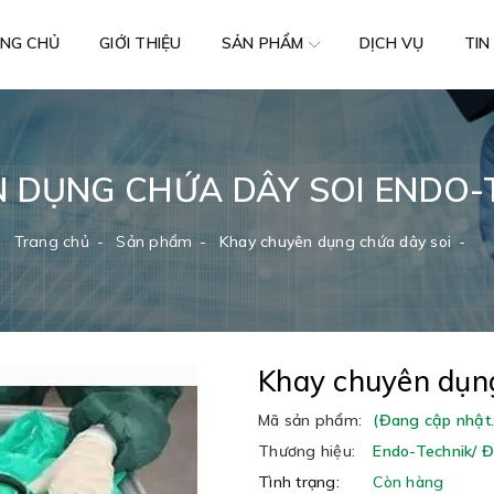
NG CHỦ
GIỚI THIỆU
DỊCH VỤ
TIN
SẢN PHẨM
 DỤNG CHỨA DÂY SOI ENDO-
Trang chủ
Sản phẩm
Khay chuyên dụng chứa dây soi
Khay chuyên dụng
Mã sản phẩm:
(Đang cập nhật..
Thương hiệu:
Endo-Technik/ 
Tình trạng:
Còn hàng