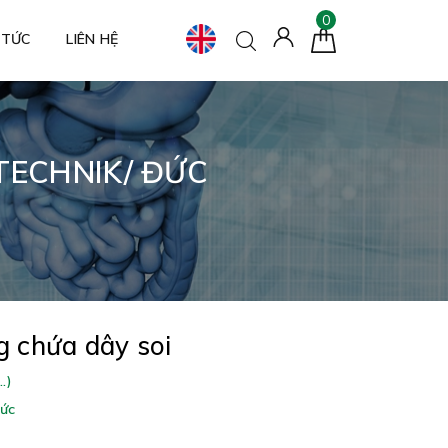
0
 TỨC
LIÊN HỆ
TECHNIK/ ĐỨC
 chứa dây soi
.)
Đức