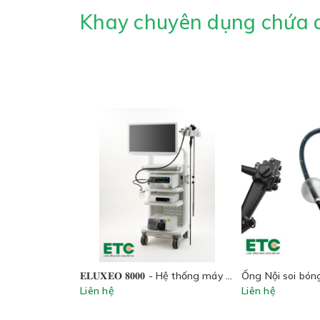
Khay chuyên dụng chứa d
𝐄𝐋𝐔𝐗𝐄𝐎 𝟖𝟎𝟎𝟎 - Hệ thống máy nội soi mới nhất của FUJIFILM
Ống Nội soi bón
Liên hệ
Liên hệ