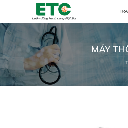
TRA
MÁY THỔ
T