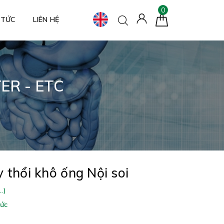
0
 TỨC
LIÊN HỆ
ER - ETC
thổi khô ống Nội soi
.)
Đức