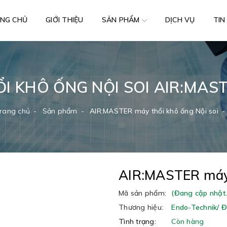
NG CHỦ
GIỚI THIỆU
DỊCH VỤ
TIN
SẢN PHẨM
I KHÔ ỐNG NỘI SOI AIR:MAST
rang chủ
Sản phẩm
AIR:MASTER máy thổi khô ống Nội soi
AIR:MASTER máy 
Mã sản phẩm:
(Đang cập nhật..
Thương hiệu:
Endo-Technik/ 
Tình trạng:
Còn hàng