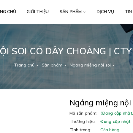
NG CHỦ
GIỚI THIỆU
DỊCH VỤ
TIN
SẢN PHẨM
ỘI SOI CÓ DÂY CHOÀNG | CTY
Trang chủ
Sản phẩm
Ngáng miệng nội soi
Ngáng miệng nội 
Mã sản phẩm:
(Đang cập nhật..
Thương hiệu:
Đang cập nhật
Tình trạng:
Còn hàng