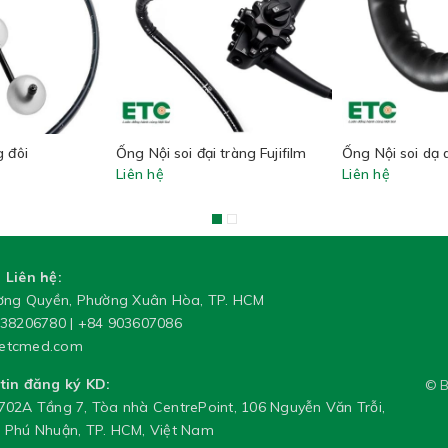
g đôi
Ống Nội soi đại tràng Fujifilm
Ống Nội soi dạ d
Liên hệ
Liên hệ
 Liên hệ:
ương Quyền, Phường Xuân Hòa, TP. HCM
 38206780
|
+84 903607086
etcmed.com
tin đăng ký KD:
© B
02A Tầng 7, Tòa nhà CentrePoint, 106 Nguyễn Văn Trỗi,
 Phú Nhuận, TP. HCM, Việt Nam