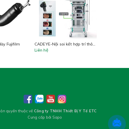
ày Fujifilm
CADEYE-Nội soi kết hợp trí thông minh nhân tạo (AI)
Liên hệ
Liên hệ
ản quyền thuộc về
Công ty TNHH Thiết Bị Y Tế ETC
Cung cấp bởi
Sapo