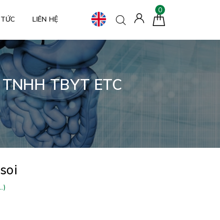
0
 TỨC
LIÊN HỆ
 TNHH TBYT ETC
soi
.)