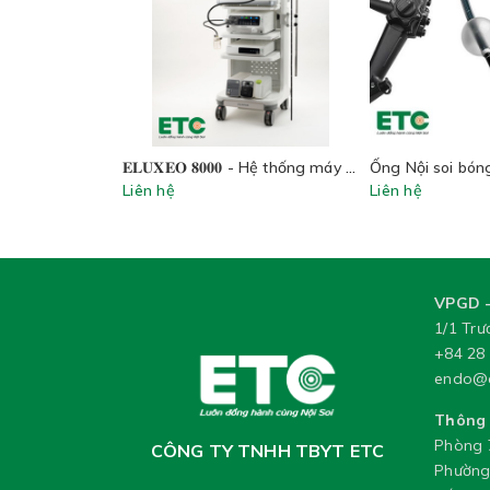
𝐄𝐋𝐔𝐗𝐄𝐎 𝟖𝟎𝟎𝟎 - Hệ thống máy nội soi mới nhất của FUJIFILM
Ống Nội soi bón
Liên hệ
Liên hệ
VPGD -
1/1 Tr
+84 28
endo@
Thông 
Phòng 7
CÔNG TY TNHH TBYT ETC
Phường