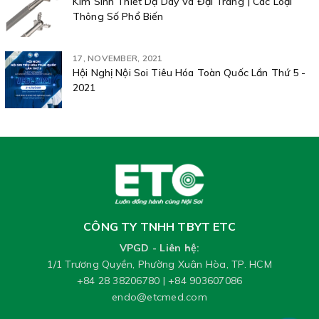
Kìm Sinh Thiết Dạ Dày Và Đại Tràng | Các Loại
Thông Số Phổ Biến
17, NOVEMBER, 2021
Hội Nghị Nội Soi Tiêu Hóa Toàn Quốc Lần Thứ 5 -
2021
CÔNG TY TNHH TBYT ETC
VPGD - Liên hệ:
1/1 Trương Quyền, Phường Xuân Hòa, TP. HCM
+84 28 38206780
|
+84 903607086
endo@etcmed.com